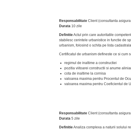
Responsabilitate
Client (consultanta asigur
Durata
10 zile
Definitie
Actul prin care autoritatile competente
stabilesc cerintele urbanistice in functie de 
urbanism, folosind o schita pe lista cadastrala
Certificatul de urbanism defineste ce si cum s
regimul de inaltime a constructiei
pozitia viitoarei constructii si anume alini
cota de inaltime la cornisa
valoarea maxima pentru ProcentuI de Ocupar
valoarea maxima pentru Coeficientul de Util
Responsabilitate
Client (consultanta asigur
Durata
5 zile
Definitie
Analiza complexa a naturii solului real