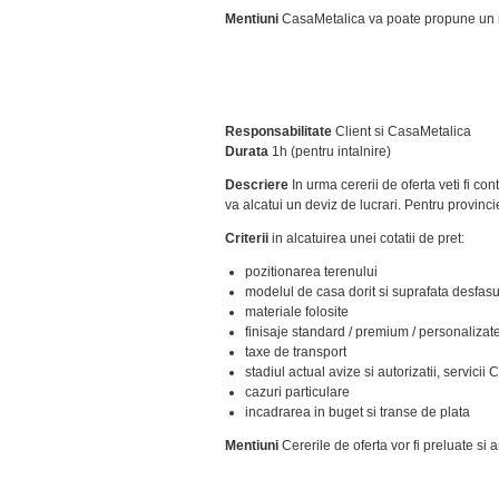
Mentiuni
CasaMetalica va poate propune un re
Responsabilitate
Client si CasaMetalica
Durata
1h (pentru intalnire)
Descriere
In urma cererii de oferta veti fi co
va alcatui un deviz de lucrari. Pentru provinc
Criterii
in alcatuirea unei cotatii de pret:
pozitionarea terenului
modelul de casa dorit si suprafata desfas
materiale folosite
finisaje standard / premium / personalizat
taxe de transport
stadiul actual avize si autorizatii, servici
cazuri particulare
incadrarea in buget si transe de plata
Mentiuni
Cererile de oferta vor fi preluate si 