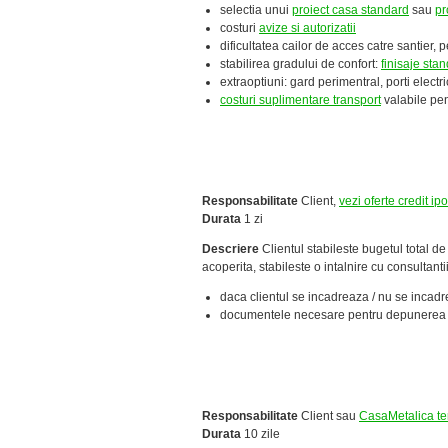
selectia unui
proiect casa standard
sau
pr
costuri
avize si autorizatii
dificultatea cailor de acces catre santier, p
stabilirea gradului de confort:
finisaje st
extraoptiuni: gard perimentral, porti electr
costuri suplimentare transport
valabile pen
Responsabilitate
Client,
vezi oferte credit ip
Durata
1 zi
Descriere
Clientul stabileste bugetul total de
acoperita, stabileste o intalnire cu consultanti
daca clientul se incadreaza / nu se incadre
documentele necesare pentru depunerea 
Responsabilitate
Client sau
CasaMetalica te
Durata
10 zile