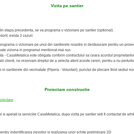
Vizita pe santier
 din etapa precedenta, se va programa o vizionare pe santier (optional).
dorit, exista 3 cazuri:
programa o vizionare pe unul din santierele noastre in desfasurare pentru un proiec
poate viziona in programul mentionat mai sus
inta - CasaMetalica este obligata conform contractului sa ceara acordul proprietarilor
ii clienti, ne rezervam dreptul de a selecta atent aceste cereri, pentru a nu perturba 
 in santierele din vecinatate (Pipera - Voluntari), punctul de plecare fiind sediul n
Proiectare constructie
oiectare
 si apelati la serviciile CasaMetalica, dupa vizita pe santier veti fi contactat de arhite
 pentru indentificarea nevoilor si realizarea unor schite preliminare 2D