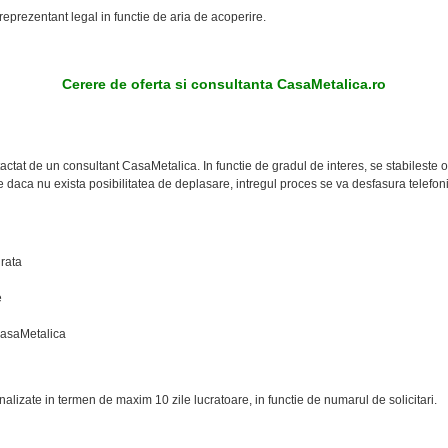
prezentant legal in functie de aria de acoperire.
Cerere de oferta si consultanta CasaMetalica.ro
ntactat de un consultant CasaMetalica. In functie de gradul de interes, se stabileste o
ie daca nu exista posibilitatea de deplasare, intregul proces se va desfasura telefon
urata
e
i CasaMetalica
analizate in termen de maxim 10 zile lucratoare, in functie de numarul de solicitari.