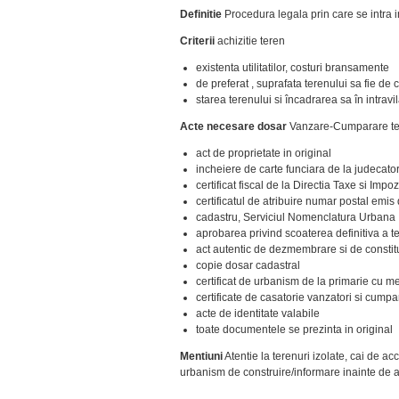
Definitie
Procedura legala prin care se intra i
Criterii
achizitie teren
existenta utilitatilor, costuri bransamente
de preferat , suprafata terenului sa fie de
starea terenului si încadrarea sa în intravi
Acte necesare dosar
Vanzare-Cumparare t
act de proprietate in original
incheiere de carte funciara de la judecato
certificat fiscal de la Directia Taxe si Imp
certificatul de atribuire numar postal emis
cadastru, Serviciul Nomenclatura Urbana
aprobarea privind scoaterea definitiva a te
act autentic de dezmembrare si de constitu
copie dosar cadastral
certificat de urbanism de la primarie cu me
certificate de casatorie vanzatori si cumpa
acte de identitate valabile
toate documentele se prezinta in original
Mentiuni
Atentie la terenuri izolate, cai de acc
urbanism de construire/informare inainte de ac