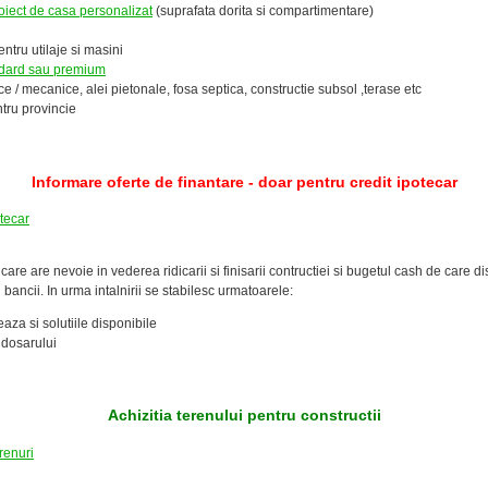
oiect de casa personalizat
(suprafata dorita si compartimentare)
entru utilaje si masini
andard sau premium
ice / mecanice, alei pietonale, fosa septica, constructie subsol ,terase etc
tru provincie
Informare oferte de finantare - doar pentru credit ipotecar
otecar
 care are nevoie in vederea ridicarii si finisarii contructiei si bugetul cash de care 
i bancii. In urma intalnirii se stabilesc urmatoarele:
aza si solutiile disponibile
dosarului
Achizitia terenului pentru constructii
renuri