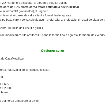
or 2D (variantele discutate) si alegerea solutiei optime
valoare de 10% din valoarea totala estimata a devizului final
te in format 3D (volumetrie), 3 unghiuri
intelor si avizarea de catre client a formei finale agreate
pe baza careia se va calcula acum pretul total al proiectului si restul de plata de l
pentru Detaliile de Executie (DDE)
 de modificari cerute arhitectului pana la forma finala agreata, termenul de executi
Obtinere avize
a de CasaMetalica)
rea Autorizatiei de constructie a casei.
lor
ra 1:500
ra 1:2000
 teren
ta obtinerea urmatoarelor avize: