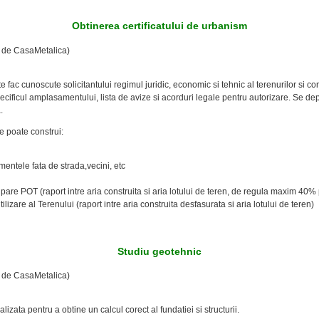
Obtinerea certificatului de urbanism
a de CasaMetalica)
 fac cunoscute solicitantului regimul juridic, economic si tehnic al terenurilor si const
specificul amplasamentului, lista de avize si acorduri legale pentru autorizare. Se 
.
e poate construi:
amentele fata de strada,vecini, etc
e POT (raport intre aria construita si aria lotului de teren, de regula maxim 40% 
izare al Terenului (raport intre aria construita desfasurata si aria lotului de teren)
Studiu geotehnic
a de CasaMetalica)
izata pentru a obtine un calcul corect al fundatiei si structurii.