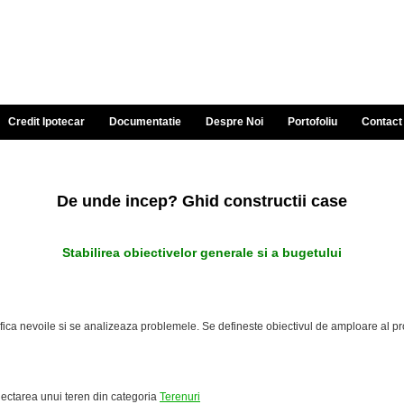
Credit Ipotecar
Documentatie
Despre Noi
Portofoliu
Contact
De unde incep? Ghid constructii case
Stabilirea obiectivelor generale si a bugetului
fica nevoile si se analizeaza problemele. Se defineste obiectivul de amploare al proi
lectarea unui teren din categoria
Terenuri