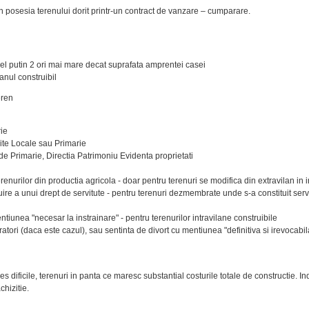
n posesia terenului dorit printr-un contract de vanzare – cumparare.
 cel putin 2 ori mai mare decat suprafata amprentei casei
lanul construibil
eren
rie
ozite Locale sau Primarie
 de Primarie, Directia Patrimoniu Evidenta proprietati
renurilor din productia agricola - doar pentru terenuri se modifica din extravilan in i
ire a unui drept de servitute - pentru terenuri dezmembrate unde s-a constituit serv
ntiunea "necesar la instrainare" - pentru terenurilor intravilane construibile
ratori (daca este cazul), sau sentinta de divort cu mentiunea "definitiva si irevocabil
es dificile, terenuri in panta ce maresc substantial costurile totale de constructie. Indi
hizitie.