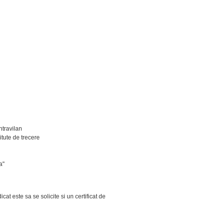
ntravilan
itute de trecere
a"
cat este sa se solicite si un certificat de