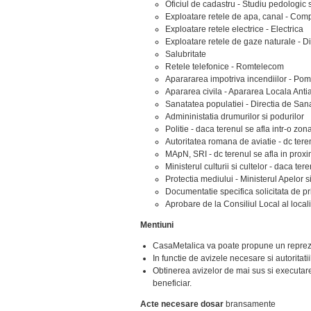
Oficiul de cadastru - Studiu pedologic s
Exploatare retele de apa, canal - Co
Exploatare retele electrice - Electrica
Exploatare retele de gaze naturale - Di
Salubritate
Retele telefonice - Romtelecom
Aparararea impotriva incendiilor - Pom
Apararea civila - Apararea Locala Anti
Sanatatea populatiei - Directia de Sa
Admininistatia drumurilor si podurilor
Politie - daca terenul se afla intr-o zon
Autoritatea romana de aviatie - dc tere
MApN, SRI - dc terenul se afla in proxim
Ministerul culturii si cultelor - daca te
Protectia mediului - Ministerul Apelor s
Documentatie specifica solicitata de 
Aprobare de la Consiliul Local al locali
Mentiuni
CasaMetalica va poate propune un reprezen
In functie de avizele necesare si autoritati
Obtinerea avizelor de mai sus si executare
beneficiar.
Acte necesare dosar
bransamente