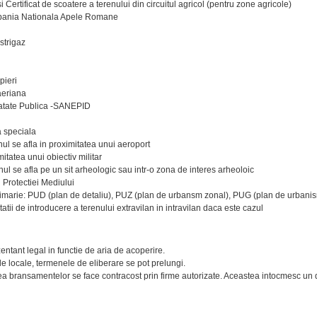
i Certificat de scoatere a terenului din circuitul agricol (pentru zone agricole)
mpania Nationala Apele Romane
strigaz
pieri
aeriana
natate Publica -SANEPID
a speciala
nul se afla in proximitatea unui aeroport
itatea unui obiectiv militar
renul se afla pe un sit arheologic sau intr-o zona de interes arheoloic
i Protectiei Mediului
primarie: PUD (plan de detaliu), PUZ (plan de urbansm zonal), PUG (plan de urbani
tatii de introducere a terenului extravilan in intravilan daca este cazul
tant legal in functie de aria de acoperire.
ile locale, termenele de eliberare se pot prelungi.
a bransamentelor se face contracost prin firme autorizate. Aceastea intocmesc un de