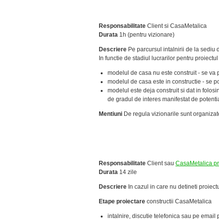
Responsabilitate
Client si CasaMetalica
Durata
1h (pentru vizionare)
Descriere
Pe parcursul intalnirii de la sediu
In functie de stadiul lucrarilor pentru proiectul 
modelul de casa nu este construit - se va 
modelul de casa este in constructie - se 
modelul este deja construit si dat in folos
de gradul de interes manifestat de potential
Mentiuni
De regula vizionarile sunt organizate
Responsabilitate
Client sau
CasaMetalica pr
Durata
14 zile
Descriere
In cazul in care nu detineti proiectul
Etape proiectare
constructii CasaMetalica
intalnire, discutie telefonica sau pe email