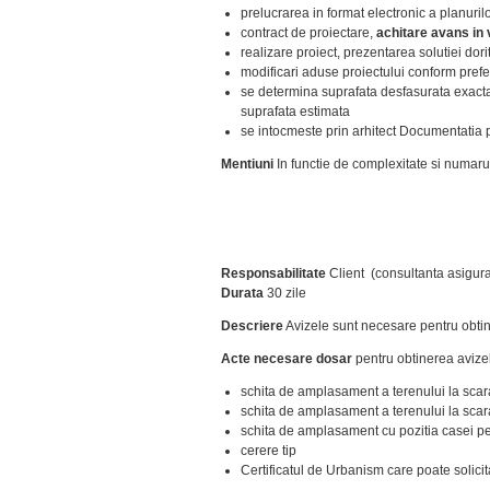
prelucrarea in format electronic a planuril
contract de proiectare,
achitare avans in 
realizare proiect, prezentarea solutiei dori
modificari aduse proiectului conform prefer
se determina suprafata desfasurata exacta, 
suprafata estimata
se intocmeste prin arhitect Documentatia 
Mentiuni
In functie de complexitate si numarul
Responsabilitate
Client (consultanta asigur
Durata
30 zile
Descriere
Avizele sunt necesare pentru obtine
Acte necesare dosar
pentru obtinerea avize
schita de amplasament a terenului la sca
schita de amplasament a terenului la sca
schita de amplasament cu pozitia casei pe
cerere tip
Certificatul de Urbanism care poate solici