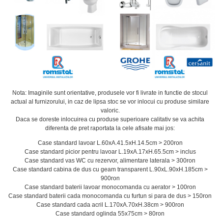
Nota: Imaginile sunt orientative, produsele vor fi livrate in functie de stocul
actual al furnizorului, in caz de lipsa stoc se vor inlocui cu produse similare
valoric.
Daca se doreste inlocuirea cu produse superioare calitativ se va achita
diferenta de pret raportata la cele afisate mai jos:
Case standard lavoar L.60xA.41.5xH.14.5cm > 200ron
Case standard picior pentru lavoar L.19xA.17xH.65.5cm > inclus
Case standard vas WC cu rezervor, alimentare laterala > 300ron
Case standard cabina de dus cu geam transparent L.90xL.90xH.185cm >
900ron
Case standard baterii lavoar monocomanda cu aerator > 100ron
Case standard baterii cada monocomanda cu furtun si para de dus > 150ron
Case standard cada acril L.170xA.70xH.38cm > 900ron
Case standard oglinda 55x75cm > 80ron