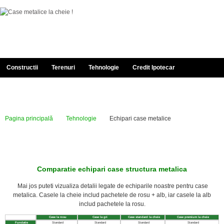
Constructii
Terenuri
Tehnologie
Credit Ipotecar
Documentatie
Despre Noi
Portofoliu
Contact
Pagina principală
Tehnologie
Echipari case metalice
Comparatie echipari case structura metalica
Mai jos puteti vizualiza detalii legate de echiparile noastre pentru case
metalica. Casele la cheie includ pachetele de rosu + alb, iar casele la alb
includ pachetele la rosu.
Case la rosu
Case la gri
Case standard la cheie
Case premium la cheie
Fundatie
Standard
Standard
Standard
Standard