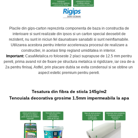
Placile din gips-carton
reprezinta componenta de baza in constructia de
interioare si
sunt realizate din ipsos si un carton special deosebit de
rezistent,
nu sunt in niciun fel daunatoare sanatatii si sunt neinflamabile.
Utilizarea acestora pentru interior accelereaza procesul de realizare a
constructiei, i
n acelasi timp regland umiditatea in interior.
Important:
CasaMetalica.ro foloseste 2 placi suprapuse de 12.5 mm pentru
pereti, prima avand rol de fixare pe structura metalica si rigidizare, iar cea de-a
2a pentru finisaj. Astfel, prin placare dubla se evita condensul si se obtine un
aspect estetic premium pentru pereti.
Tesatura din fibra de sticla 145g/m2
Tencuiala decorativa grosime 1.5mm impermeabila la apa