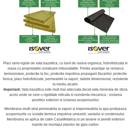
Placi semi-rigide de vata bazaltica, cu liant de rasina organica, hidrofobizata in
masa cu proprietatile izolatoare imbunatatite. Printre avantaje se remarca
termoizolare, protectie la foc, protectie impotriva propagarii flacarilor, protectie
fonica, placi hidrofobizate, permeabile la vapori, stabile dimensional, rezistente
la mediu alcalin.
Important:
Vata bazaltica este mult mai adecvata decat vata minerala de sticla
acolo unde se cere o rigiditate ridicata si rezistenta mecanica - izolarea
peretilor exteriori si izolarea acoperisurilor.
Membrana multi-strat permeabila la vapori si impermeabila la apa protejeaza
acoperisurile cu izolatie termica impotriva umezelii, vantului si condensului.
Membrana se aplica de catre CasaMetalica.ro pe tavane si peretii exteriori
inainte de montajul placilor de gips-carton.