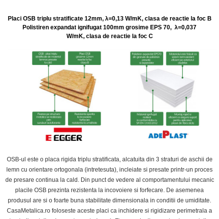
Placi OSB triplu stratificate 12mm, λ=0,13 W/mK, clasa de reactie la foc B
Polistiren expandat ignifugat 100mm grosime EPS 70, λ=0,037
W/mK,
clasa de reactie la foc C
OSB-ul este o placa rigida triplu stratificata, alcatuita din 3 straturi de aschii de
lemn cu orientare ortogonala (intretesuta), incleiate si presate printr-un proces
de presare continua la cald. Din punct de vedere al comportamentului mecanic
placile OSB prezinta rezistenta la incovoiere si forfecare. De asemenea
produsul are si o foarte buna stabilitate dimensionala in conditii de umiditate.
CasaMetalica.ro foloseste aceste placi ca inchidere si rigidizare perimetrala a