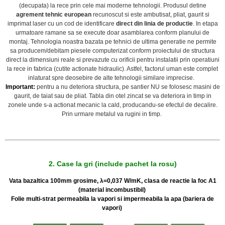
(decupata) la rece prin cele mai moderne tehnologii. Produsul detine
agrement tehnic european
recunoscut si este ambutisat, pliat, gaurit si
imprimat laser cu un cod de identificare
direct din linia de productie
. In etapa
urmatoare ramane sa se execute doar asamblarea conform planului de
montaj. Tehnologia noastra bazata pe tehnici de ultima generatie ne permite
sa producem/debitam piesele computerizat conform proiectului de structura
direct la dimensiuni reale si prevazute cu orificii pentru instalatii prin operatiuni
la rece in fabrica (cutite actionate hidraulic). Astfel, factorul uman este complet
inlaturat spre deosebire de alte tehnologii similare imprecise.
Important:
pentru a nu deteriora structura, pe santier NU se folosesc masini de
gaurit, de taiat sau de pliat. Tabla din otel zincat se va deteriora in timp in
zonele unde s-a actionat mecanic la cald, producandu-se efectul de decalire.
Prin urmare metalul va rugini in timp.
2. Case la gri (include pachet la rosu)
Vata bazaltica 100mm grosime, λ=0,037 W/mK, clasa de reactie la foc A1
(material incombustibil)
Folie multi-strat permeabila la vapori si impermeabila la apa (bariera de
vapori)