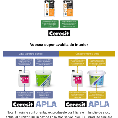
Vopsea superlavabila de interior
Nota: Imaginile sunt orientative, produsele vor fi livrate in functie de stocul
actual al furnizorului, in caz de lipsa stoc se vor inlocui cu produse similare