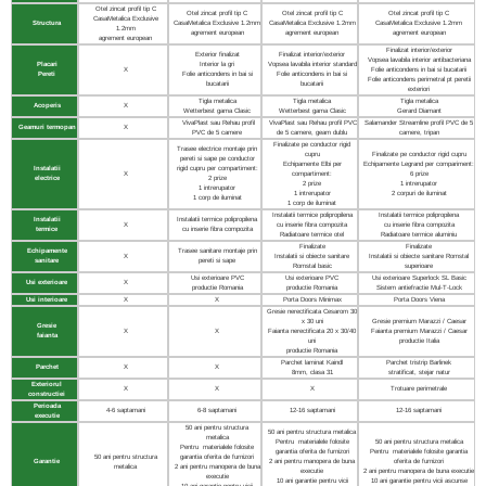
Otel zincat profil tip C
Otel zincat profil tip C
Otel zincat profil tip C
Otel zincat profil tip C
CasaMetalica Exclusive
Structura
CasaMetalica Exclusive 1.2mm
CasaMetalica Exclusive 1.2mm
CasaMetalica
Exclusive 1.2mm
1.2mm
agrement european
agrement european
agrement european
agrement european
Finalizat interior/exterior
Exterior finalizat
Finalizat interior/exterior
Vopsea lavabila interior antibacteriana
Placari
Interior la gri
Vopsea lavabila interior standard
X
Folie anticondens in bai si bucatarii
Pereti
Folie anticondens in bai si
Folie anticondens in bai si
Folie anticondens perimetral pt peretii
bucatarii
bucatarii
exteriori
Tigla metalica
Tigla metalica
Tigla metalica
Acoperis
X
Wetterbest gama Clasic
Wetterbest gama Clasic
Gerard Diamant
VivaPlast sau Rehau profil
VivaPlast sau Rehau profil PVC
Salamander Streamline profil PVC de 5
Geamuri termopan
X
PVC de 5 camere
de 5 camere, geam dublu
camere, tripan
Finalizate pe conductor rigid
Trasee electrice montaje prin
cupru
Finalizate pe conductor rigid cupru
pereti si sape pe conductor
Echipamente Elbi per
Echipamente Legrand per compariment:
Instalatii
rigid cupru per compartiment:
X
compartiment:
6 prize
electrice
2 prize
2 prize
1 intrerupator
1 intrerupator
1 intrerupator
2 corpuri de iluminat
1 corp de iluminat
1 corp de iluminat
Instalatii termice polipropilena
Instalatii termice polipropilena
Instalatii
Instalatii termice polipropilena
X
cu inserie fibra compozita
cu inserie fibra compozita
termice
cu inserie fibra compozita
Radiatoare termice otel
Radiatoare termice aluminiu
Finalizate
Finalizate
Echipamente
Trasee sanitare montaje prin
X
Instalatii si obiecte sanitare
Instalatii si obiecte sanitare Romstal
sanitare
pereti si sape
Romstal basic
superioare
Usi exterioare PVC
Usi exterioare PVC
Usi exterioare Superlock SL Basic
Usi exterioare
X
productie Romania
productie Romania
Sistem antiefractie Mul-T-Lock
Usi interioare
X
X
Porta Doors Minimax
Porta Doors Viena
Gresie nerectificata Cesarom 30
x 30 uni
Gresie premium Marazzi / Caesar
Gresie
X
X
Faianta nerectificata 20 x 30/40
Faianta premium
Marazzi / Caesar
faianta
uni
productie Italia
productie Romania
Parchet laminat Kaindl
Parchet tristrip Barlinek
Parchet
X
X
8mm, clasa 31
stratificat, stejar natur
Exteriorul
X
X
X
Trotuare perimetrale
constructiei
Perioada
4-6 saptamani
6-8 saptamani
12-16 saptamani
12-16 saptamani
executie
50 ani pentru structura
50 ani pentru structura metalica
metalica
Pentru materialele folosite
50 ani pentru structura metalica
Pentru materialele folosite
garantia oferita de furnizori
Pentru materialele folosite garantia
50 ani pentru structura
garantia oferita de furnizori
Garantie
2 ani pentru manopera de buna
oferita de furnizori
metalica
2 ani pentru manopera de buna
executie
2 ani pentru manopera de buna executie
executie
10 ani garantie pentru vicii
10 ani garantie pentru vicii ascunse