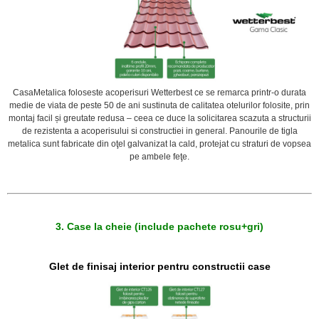
CasaMetalica foloseste acoperisuri Wetterbest ce se remarca printr-o durata
medie de viata de peste 50 de ani sustinuta de calitatea otelurilor folosite, prin
montaj facil și greutate redusa – ceea ce duce la solicitarea scazuta a structurii
de rezistenta a acoperisului si constructiei in general. Panourile de tigla
metalica sunt fabricate din oţel galvanizat la cald, protejat cu straturi de vopsea
pe ambele feţe.
3. Case la cheie (include pachete rosu+gri)
Glet de finisaj interior pentru constructii case