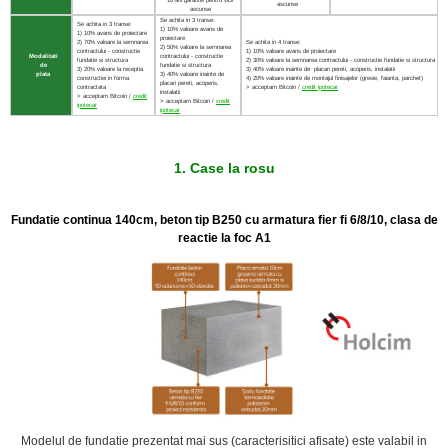
10 ani garantie pentru vicii
ascunse
ascunse
Se achita in 3 transe:
Se achita in 3 transe:
1) 10% valoare avans de
1) 10% avans de proiectare
proiectare
2) 70% valoare la semnarea
Se achita in 4 transe:
2) 50% valoare la semnarea
contractului - constructie
1) 10% valoare avans de proiectare
Modalitati
contractului - constructie
fundatie si structura
2) 30% valoare la semnarea contractului - constructie fundatie si structura
de
fundatie si structura
3) 20% valoare la receptia
3) 40% valoare inainte de placari pereti, acoperis, instalatii
plata
3) 40% valoare inainte de
constructiei in forma
4) 20% valoare inainte de montajul finisajelor (gresie, faianta, parchet)
placari pereti, acoperis,
contractata
> acceptam Bitcoin /
credit ipotecar
instalatii
> acceptam Bitcoin /
credit
> acceptam Bitcoin /
credit
ipotecar
ipotecar
1. Case la rosu
Fundatie continua 140cm, beton tip B250 cu armatura fier fi 6/8/10,
clasa de
reactie la foc A1
Modelul de fundatie prezentat mai sus (caracterisitici afisate) este valabil in