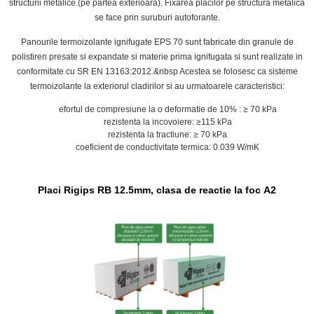
structurii metalice.(pe partea exterioara). Fixarea placilor pe structura metalica
se face prin suruburi autoforante.
Panourile termoizolante ignifugate EPS 70 sunt fabricate din granule de
polistiren presate si expandate si materie prima ignifugata si sunt realizate in
conformitate cu SR EN 13163:2012.&nbsp Acestea se folosesc ca sisteme
termoizolante la exteriorul cladirilor si au urmatoarele caracteristici:
efortul de compresiune la o deformatie de 10% : ≥ 70 kPa
rezistenta la incovoiere: ≥115 kPa
rezistenta la tractiune: ≥ 70 kPa
coeficient de conductivitate termica: 0.039 W/mK
Placi Rigips RB 12.5mm,
clasa de reactie la foc A2