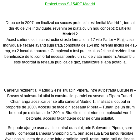
Proiect casa S-154PE Madrid
Dupa ce in 2007 am finalizat cu succes proiectul residential Madrid 1, format
din 40 de vile individuale, revenim pe piata cu un nou concept:
Cartierul
Madrid 2
Acest cartier este in constructie si este format din 17 vile Parter + Etaj, case
individuale fiecare avand suprafata construita de 154 mp, terenul inclus de 415
mp, cu 2 locuri de parcare. Complexul a fost proiectat astfel incat rezidentii sa
beneficieze de tot confortul necesar pentru un stil de viata modern. Ansamblul
este racordat la reteaua publica de gaz, canalizare si apa potabila.
Cartierul rezidential Madrid 2 este situat in Pipera, intre autostrada Bucuresti –
Brasov si bulevardul aflat in constructie, paralel cu soseaua Pipera Tunari.
Chiar langa acest cartier se afla cartierul Madrid 1, finalizat si ocupat in
proportie de 100% Accesul se face din soseaua Pipera – Tunari, pe un drum
betonat pe o distanta de 1200 m. Strazile din interiorul complexului vor fi
betonate, accesul facandu-se doar pe drum asfaltat.
Se poate ajunge usor atat in central orasului, prin Bulevardul Pipera, spre
centrul comercial Baneasa Shopping City, prin soseaua Erou Iancu Nicolae.
Aveti posibilitatea de a alege intre gradinite, scoli, restaurante, sali de fitness,