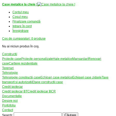
Case metalice la cheie !
Contul meu
Coşul meu
Finalizare comandă
Intrare în cont
Înregistrare
Cos de cumparaturi:
0
produse
Nu ai niciun produs în coş.
Constructii
Proiecte case
Proiecte personalizate
Hale metalice
Mansardari
Renovari
case
Cartiere rezidentiale
Terenuri
Tehnologie
Tehnologie constructii case
Echipari case metalice
Echipari case zidarie
Taxe
transport si autorizatii
Etape constructii case
Credit ipotecar
Credit ipotecar BT
Credit ipotecar BCR
Documentatie
Despre noi
Portofoliu
Contact
Căutare
Search: