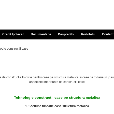
Credit Ipotecar
Documentatie
Despre Noi
Portofoliu
Contact
ogie constructii case
de constructie folosite pentru case pe structura metalica si case pe zidarie(in josul
aspectele importante de constructii case
Tehnologie constructii case pe structura metalica
1. Sectiune fundatie case structura metalica