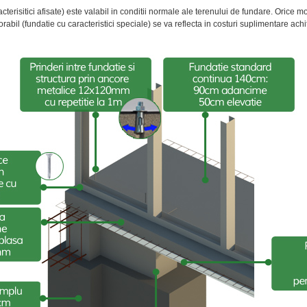
terisitici afisate) este valabil in conditii normale ale terenului de fundare. Orice 
abil (fundatie cu caracteristici speciale) se va reflecta in costuri suplimentare achi