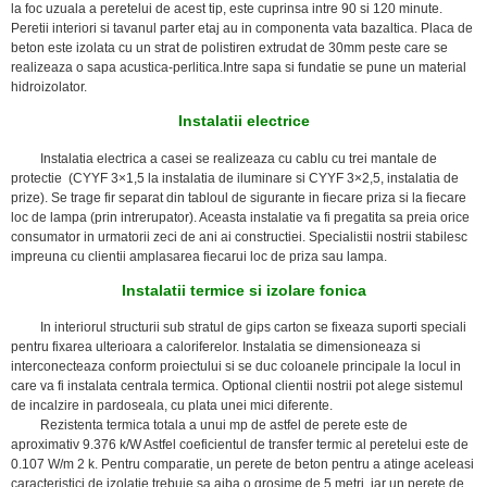
la foc uzuala a peretelui de acest tip, este cuprinsa intre 90 si 120 minute.
Peretii interiori si tavanul parter etaj au in componenta vata bazaltica. Placa de
beton este izolata cu un strat de polistiren extrudat de 30mm peste care se
realizeaza o sapa acustica-perlitica.Intre sapa si fundatie se pune un material
hidroizolator.
Instalatii electrice
Instalatia electrica a casei se realizeaza cu cablu cu trei mantale de
protectie (CYYF 3×1,5 la instalatia de iluminare si CYYF 3×2,5, instalatia de
prize). Se trage fir separat din tabloul de sigurante in fiecare priza si la fiecare
loc de lampa (prin intrerupator). Aceasta instalatie va fi pregatita sa preia orice
consumator in urmatorii zeci de ani ai constructiei. Specialistii nostrii stabilesc
impreuna cu clientii amplasarea fiecarui loc de priza sau lampa.
Instalatii termice si izolare fonica
In interiorul structurii sub stratul de gips carton se fixeaza suporti speciali
pentru fixarea ulterioara a caloriferelor. Instalatia se dimensioneaza si
interconecteaza conform proiectului si se duc coloanele principale la locul in
care va fi instalata centrala termica. Optional clientii nostrii pot alege sistemul
de incalzire in pardoseala, cu plata unei mici diferente.
Rezistenta termica totala a unui mp de astfel de perete este de
aproximativ 9.376 k/W Astfel coeficientul de transfer termic al peretelui este de
0.107 W/m 2 k. Pentru comparatie, un perete de beton pentru a atinge aceleasi
caracteristici de izolatie trebuie sa aiba o grosime de 5 metri, iar un perete de