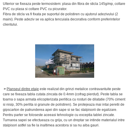
Ulterior se fixeaza peste termosistem: plasa din fibra de sticla 145g/mp, coltare
PVC cu plasa si coltare PVC cu picurator.
Fibra de sticla va fi fixata pe suportul de polistiren cu ajutorul adezivului (2
maini). Peste adeziv se va aplica tencuiala decorativa conform preferintelor
clientului.
>
Planseul dintre etaje
este realizat din grinzi metalice contravantuite peste
care se fixeaza tabla cutata zincata de 0.4mm (cofrag pierdut). Peste tabla se
toarna o sapa armata elicopterizata perlitica cu rosturi de dilatatie (70% ciment
si nisip, 30% perlita si granule de polistiren). Se protejeaza mai intai peretii de
gipscarton de patrunderea apei din sape si se fac stalpisorii de egalizare.
Pentru parter se foloseste aceeasi tehnologie cu exceptia tablei zincate.
Turnarea sapei se efectueaza cu grija, cu un dreptar se intinde materialul intre
stalpisori astfel sa fie la inaltimea acestora si sa nu aiba gauri.