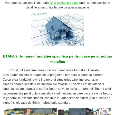
Va rugam sa accesati categoria
Ghid constructii case
unde se pot gasi toate
detaliile amanuntite legate de aceste aspecte
ETAPA 2: turnarea fundatiei specifica pentru case pe structura
metalica
Constructia oricarei case incepe cu realizarea fundatiei. Aceasta
presupune mai multe etape, de la pregatirea terenului si pana la turnare.
Calcularea fundatiei revine inginerului structurist, care tine seama, in
dimensionarea acesteia de materialele folosite. El decide cat de lata va fi
fundatia, cat de adanca si cat fier-beton se va folosi la armarea ei. Tinand cont
ca constructiile pe structura metalica sunt mult mai usoare decat cele pe beton,
in general se executa fundatii continue cu adancime de 90cm (sub punctul de
inghet) si elevatie de 50cm - tehnologie standard.