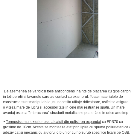
De asemenea se va folosi folie anticondens inainte de placarea cu gips carton
in toti peretii si tavanele care au contact cu exteriorul. Toate materialele de
constructie sunt manipulabile, nu necesita utilaje ridicatoare, astfel se asigura
o viteza mare de lucru si accesibilitate in cele mai restranse spatii. Un mare
avantaj este ca "imbracarea" structurii metalice se poate face in orice anotimp.
>
Termosistemul exterior este alcatuit din polistiren expandat
cu EPS70 cu
grosime de 10cm. Acesta se monteaza atat prin lipire cu spuma poliurietanica /
adeziv cat si mecanic cu ajutorul diblurilor cu holsurub specifice fixarii pe OSB.