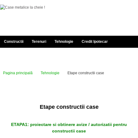
Constructii
Terenuri
Tehnologie
Credit Ipotecar
Documentatie
Despre Noi
Portofoliu
Contact
Pagina principală
Tehnologie
Etape constructii case
Etape constructii case
ETAPA1: proiectare si obtinere avize / autorizatii pentru
constructii case