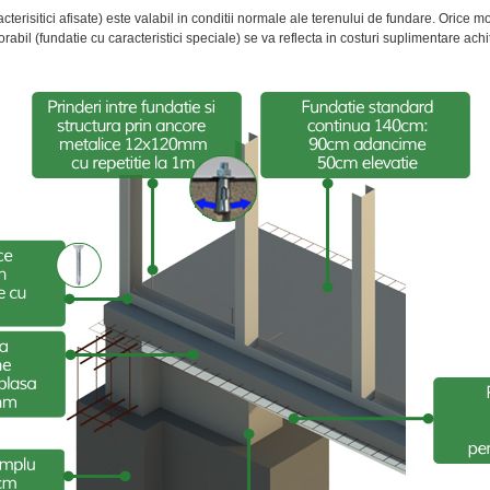
terisitici afisate) este valabil in conditii normale ale terenului de fundare. Orice 
abil (fundatie cu caracteristici speciale) se va reflecta in costuri suplimentare achi