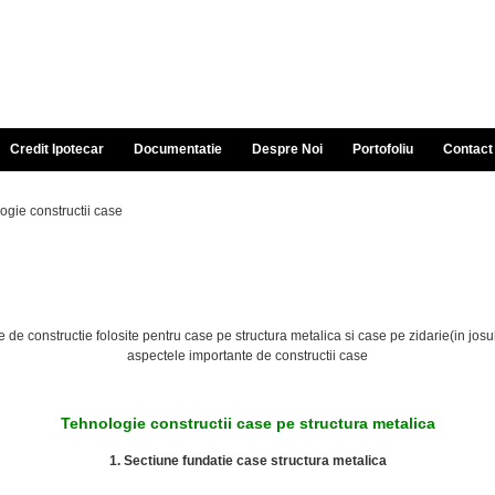
Credit Ipotecar
Documentatie
Despre Noi
Portofoliu
Contact
ogie constructii case
de constructie folosite pentru case pe structura metalica si case pe zidarie(in josul
aspectele importante de constructii case
Tehnologie constructii case pe structura metalica
1. Sectiune fundatie case structura metalica