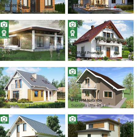
M-120PE Idol
M-119P Coral Promo
2
2
Suprafata utila: 90 m
Suprafata utila: 89.3 m
S-100.1P
A-135PM Promo
2
2
Suprafata utila: 75.1 m
Suprafata utila: 101.3 m
A-165PM
M-119PM Natasha
2
2
Suprafata utila: 123.8 m
Suprafata utila: 89.1 m