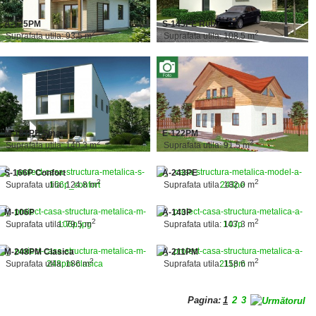
A-125PM
S-145PE Ruby
2
2
Suprafata utila: 93.5 m
Suprafata utila: 108.5 m
M-187PE Smart
E-122PM
2
2
Suprafata utila: 140.3 m
Suprafata utila: 91.5 m
S-166P Confort
A-243PE
2
2
Suprafata utila: 124.8 m
Suprafata utila: 182.0 m
M-106P
A-143P
2
2
Suprafata utila: 79.5 m
Suprafata utila: 107.3 m
M-248PM Clasica
A-211PM
2
2
Suprafata utila: 186 m
Suprafata utila: 158.6 m
Pagina:
1
2
3