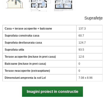
Suprafeţe
Casa + terase acoperite + balcoane
137.3
Suprafata construita casa
60.7
Suprafata desfasurata casa
124.7
Suprafata utila
93.5
Terase acoperite (incluse in pret casa)
12.6
Balcoane (incluse in pret casa)
0
Terase neacoperite (extraoptiune)
0
Dimensiuni amprenta la sol Lxl
7.08 x 8.96
Imagini proiect in constructie