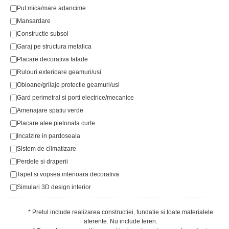
Put mica/mare adancime
Mansardare
Constructie subsol
Garaj pe structura metalica
Placare decorativa fatade
Rulouri exterioare geamuri/usi
Obloane/grilaje protectie geamuri/usi
Gard perimetral si porti electrice/mecanice
Amenajare spatiu verde
Placare alee pietonala curte
Incalzire in pardoseala
Sistem de climatizare
Perdele si draperii
Tapet si vopsea interioara decorativa
Simulari 3D design interior
* Pretul include realizarea constructiei, fundatie si toate materialele
aferente. Nu include teren.