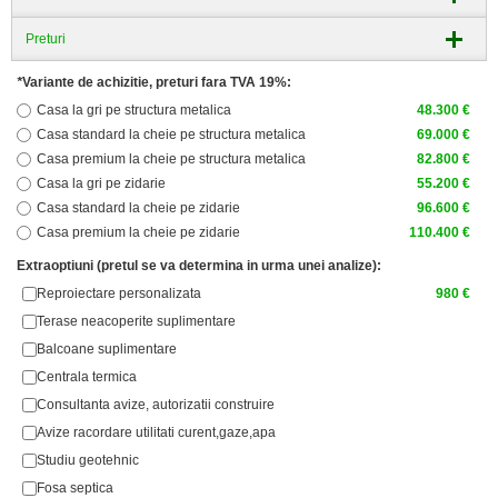
Preturi
*
Variante de achizitie, preturi fara TVA 19%:
Casa la gri pe structura metalica
48.300 €
Casa standard la cheie pe structura metalica
69.000 €
Casa premium la cheie pe structura metalica
82.800 €
Casa la gri pe zidarie
55.200 €
Casa standard la cheie pe zidarie
96.600 €
Casa premium la cheie pe zidarie
110.400 €
Extraoptiuni (pretul se va determina in urma unei analize):
Reproiectare personalizata
980 €
Terase neacoperite suplimentare
Balcoane suplimentare
Centrala termica
Consultanta avize, autorizatii construire
Avize racordare utilitati curent,gaze,apa
Studiu geotehnic
Fosa septica