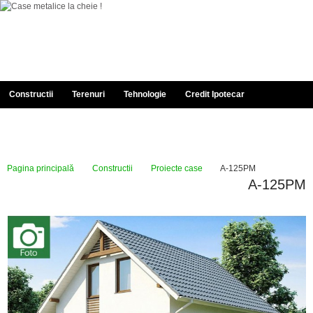
Constructii
Terenuri
Tehnologie
Credit Ipotecar
Documentatie
Despre Noi
Portofoliu
Contact
Pagina principală
Constructii
Proiecte case
A-125PM
A-125PM