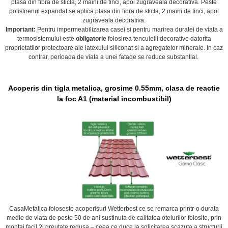
plasa din fibra de sticla, 2 maini de tinci, apoi zugraveala decorativa. Peste
polistirenul expandat se aplica plasa din fibra de sticla, 2 maini de tinci, apoi
zugraveala decorativa.
Important:
Pentru impermeabilizarea casei si pentru marirea duratei de viata a
termosistemului este
obligatorie
folosirea
tencuielii decorative datorita
proprietatilor protectoare ale latexului siliconat si a agregatelor minerale. In caz
contrar, perioada de viata a unei fatade se reduce substantial.
Acoperis din tigla metalica, grosime 0.55mm, clasa de reactie
la foc A1 (material incombustibil)
CasaMetalica foloseste acoperisuri Wetterbest ce se remarca printr-o durata
medie de viata de peste 50 de ani sustinuta de calitatea otelurilor folosite, prin
montaj facil ?i greutate redusa – ceea ce duce la solicitarea scazuta a structurii