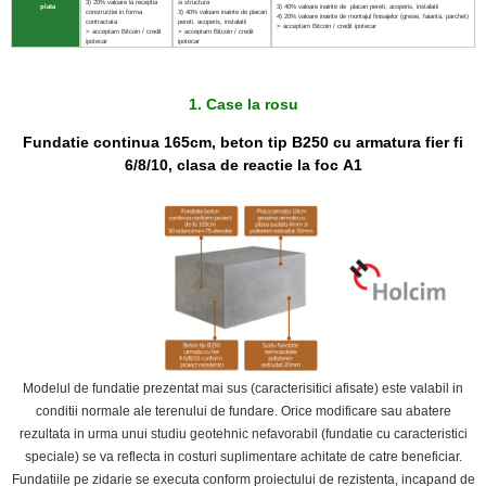
3) 20% valoare la receptia
si structura
plata
3) 40% valoare inainte de placari pereti, acoperis, instalatii
constructiei in forma
3) 40% valoare inainte de placari
4) 20% valoare inainte de montajul finisajelor (gresie, faianta, parchet)
contractata
pereti, acoperis, instalatii
> acceptam Bitcoin / credit ipotecar
> acceptam Bitcoin / credit
> acceptam Bitcoin / credit
ipotecar
ipotecar
1. Case la rosu
Fundatie continua 165cm, beton tip B250 cu armatura fier fi
6/8/10,
clasa de reactie la foc A1
Modelul de fundatie prezentat mai sus (caracterisitici afisate) este valabil in
conditii normale ale terenului de fundare. Orice modificare sau abatere
rezultata in urma unui studiu geotehnic nefavorabil (fundatie cu caracteristici
speciale) se va reflecta in costuri suplimentare achitate de catre beneficiar.
Fundatiile pe zidarie se executa conform proiectului de rezistenta, incapand de