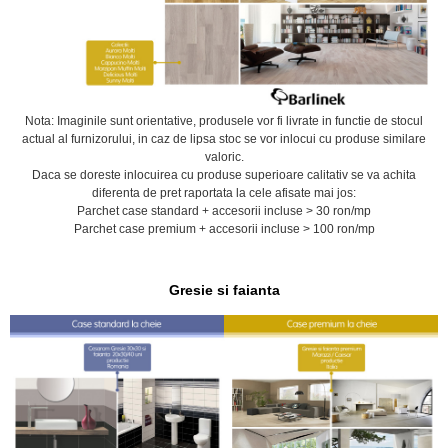
Nota: Imaginile sunt orientative, produsele vor fi livrate in functie de stocul
actual al furnizorului, in caz de lipsa stoc se vor inlocui cu produse similare
valoric.
Daca se doreste inlocuirea cu produse superioare calitativ se va achita
diferenta de pret raportata la cele afisate mai jos:
Parchet case standard + accesorii incluse > 30 ron/mp
Parchet case premium + accesorii incluse > 100 ron/mp
Gresie si faianta