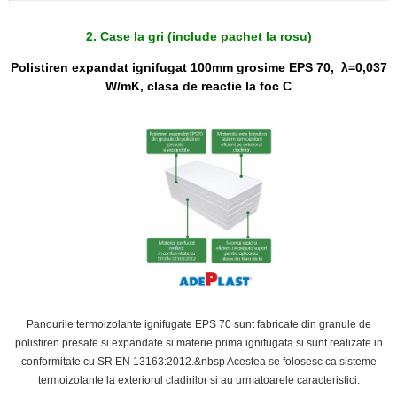
2. Case la gri (include pachet la rosu)
Polistiren expandat ignifugat 100mm grosime EPS 70, λ=0,037
W/mK,
clasa de reactie la foc C
Panourile termoizolante ignifugate EPS 70 sunt fabricate din granule de
polistiren presate si expandate si materie prima ignifugata si sunt realizate in
conformitate cu SR EN 13163:2012.&nbsp Acestea se folosesc ca sisteme
termoizolante la exteriorul cladirilor si au urmatoarele caracteristici: