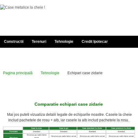
Constructii
Terenuri
Tehnologie
Credit Ipotecar
Documentatie
Despre Noi
Portofoliu
Contact
Pagina principală
Tehnologie
Echipari case zidarie
Comparatie echipari case zidarie
Mai jos puteti vizualiza detalii legate de echiparile noastre. Casele la cheie
includ pachetele de rosu + alb, iar casele la alb includ pachetele la rosu.
Case la rosu
Case la gri
Case standard la cheie
Case premium la cheie
Fundatie
Standard
Standard
Standard
Standard
Structura pe cadre beton
Structura pe cadre beton armat
Structura pe cadre beton armat
Structura pe cadre beton armat
Structura
armat