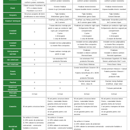
conform proiect rezistenta
conform proiect rezistenta
conform proiect rezistenta
conform proiect rezistenta
Zidarie exterior Porotherm 30
Exterior finalizat
Finalizat interior/exterior
Finalizat interior/exterior
Pereti
STh si zidarie interior
Interior la gri (tencuiala inclusa)
Vopsea lavabila interior standard
Vopsea lavabila interior standard
Porotherm 11.5 N+F
Structura acoperis din lemn
Tigla metalica
Tigla metalica
Tigla metalica
Acoperis
(invelitoarea nu este inclusa)
Wetterbest gama Clasic
Wetterbest gama Clasic
Gerard Diamant
VivaPlast sau Rehau profil PVC
VivaPlast sau Rehau profil PVC
Salamander Streamline profil PVC
Geamuri termopan
X
de 5 camere
de 5 camere geam dublu
de 5 camere tripan
Trasee electrice montaje prin
Finalizate pe conductor rigid cupru
Finalizate pe conductor rigid cupru
pereti si sape pe conductor rigid
Echipamente Elbi per
Echipamente electrice Legrand per
Instalatii
cupru per compartiment:
compartiment:
compartiment:
X
electrice
2 prize
2 prize
6 prize
1 intrerupator
1 intrerupator
1 intrerupator
1 corp de iluminat
1 corp de iluminat
2 corpuri de iluminat
Instalatii termice polipropilena
Instalatii termice polipropilena
Instalatii
Instalatii termice polipropilena
X
cu inserie fibra compozita
cu inserie fibra compozita
termice
cu inserie fibra compozita
Radiatoare termice otel
Radiatoare termice aluminiu
Finalizate
Finalizate
Echipamente
Trasee sanitare montaje prin
X
Instalatii si obiecte sanitare
Instalatii si obiecte sanitare
sanitare
pereti si sape
Romstal basic
Romstal superioare
Usi exterioare PVC
Usi exterioare PVC
Usi exterioare Superlock SL Basic
Usi exterioare
X
productie Romania
productie Romania
Sistem antiefractie Mul-T-Lock
Usi interioare
X
X
Porta Doors Minimax
Porta Doors Viena
Gresie nerectificata Cesarom 30 x
Gresie premium Marazzi / Caesar
30 uni
Gresie
Faianta premium Marazzi /
X
X
Faianta nerectificata 20 x 30/40
faianta
Caesar
uni
productie Italia
productie Romania
Parchet laminat Kaindl
Parchet tristrip Barlinek
Parchet
X
X
8mm, clasa 31
stratificat, stejar natur
Exteriorul
X
X
X
Trotuare perimetrale
constructiei
Perioada
2-3 luni
3-4 luni
6-8 luni
6-8 luni
executie
50 ani pentru structura beton
50 ani pentru structura beton
50 ani pentru structura beton
Pentru materialele folosite
Pentru materialele folosite
Pentru materialele folosite
garantia oferita de furnizori
garantia oferita de furnizori
garantia oferita de furnizori
Garantie
50 ani pentru structura beton
2 ani pentru manopera de buna
2 ani pentru manopera de buna
2 ani pentru manopera de buna
executie
executie
executie
10 ani garantie pentru vicii
10 ani garantie pentru vicii
10 ani garantie pentru vicii
ascunse
ascunse
ascunse
Se achita in 3 transe:
Se achita in 3 transe:
1) 10% avans de proiectare
1) 10% valoare avans de
Se achita in 4 transe:
2) 70% valoare la semnarea
proiectare
1) 10% valoare avans de proiectare
contractului - constructie
2) 50% valoare la semnarea
Modalitati
2) 30% valoare la semnarea contractului - constructie fundatie si
fundatie si structura
contractului - constructie fundatie
de
structura