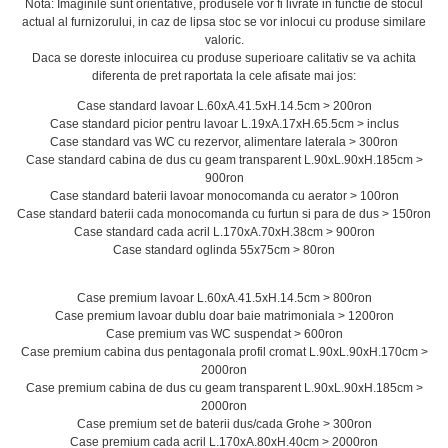
Nota: Imaginile sunt orientative, produsele vor fi livrate in functie de stocul
actual al furnizorului, in caz de lipsa stoc se vor inlocui cu produse similare
valoric.
Daca se doreste inlocuirea cu produse superioare calitativ se va achita
diferenta de pret raportata la cele afisate mai jos:
Case standard lavoar L.60xA.41.5xH.14.5cm > 200ron
Case standard picior pentru lavoar L.19xA.17xH.65.5cm > inclus
Case standard vas WC cu rezervor, alimentare laterala > 300ron
Case standard cabina de dus cu geam transparent L.90xL.90xH.185cm >
900ron
Case standard baterii lavoar monocomanda cu aerator > 100ron
Case standard baterii cada monocomanda cu furtun si para de dus > 150ron
Case standard cada acril L.170xA.70xH.38cm > 900ron
Case standard oglinda 55x75cm > 80ron
Case premium lavoar L.60xA.41.5xH.14.5cm > 800ron
Case premium lavoar dublu doar baie matrimoniala > 1200ron
Case premium vas WC suspendat > 600ron
Case premium cabina dus pentagonala profil cromat L.90xL.90xH.170cm >
2000ron
Case premium cabina de dus cu geam transparent L.90xL.90xH.185cm >
2000ron
Case premium set de baterii dus/cada Grohe > 300ron
Case premium cada acril L.170xA.80xH.40cm > 2000ron