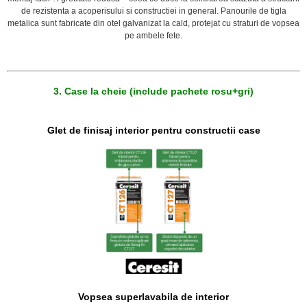
de rezistenta a acoperisului si constructiei in general. Panourile de tigla
metalica sunt fabricate din otel galvanizat la cald, protejat cu straturi de vopsea
pe ambele fete.
3. Case la cheie (include pachete rosu+gri)
Glet de finisaj interior pentru constructii case
Vopsea superlavabila de interior