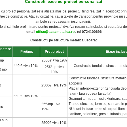
Constructii case cu proiect personalizat
 cu proiect personalizat este afisata mai jos, proiectul fiind realizat in acest caz pri
ei de constructie. Atat autorizatiile, cat si taxele de transport pentru provincie nu su
ambele se regasesc in josul paginii.
iile si schitele preliminare pentru proiectul dvs (va rugam sa includeti si suprafata des
email
office@casametalica.ro
/
tel 0724100696
Constructii pe structura metalica usoara:
iectare
Pret/mp
Pret proiect
Etape inclus
 mp
2500€ +tva 19%
440 € +tva 19%
Constructie fundatie, structura met
25€/mp +tva
00 mp
19%
Constructie fundatie, structura metalic
acoperis
p
2500€ +tva 19%
Placari interior-exterior (tencuiala deco
la gri - fara vopsea lavabila)
660 € +tva 19%
Geamuri termopan, usi exterioare, sa
Trasee electrice, termice, sanitare in p
25€/mp +tva
 mp
NU
sunt incluse: prize si corpuri ilu
19%
sanitare, calorifere, gresie, faianta, pa
a sub
2500€ +tva 19%