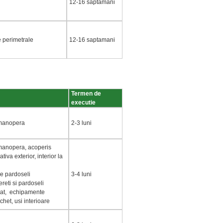
12-16 saptamani
 perimetrale
12-16 saptamani
Termen de
executie
, manopera
2-3 luni
 manopera, acoperis
ativa exterior, interior la
e pardoseli
3-4 luni
ereti si pardoseli
inat, echipamente
rchet, usi interioare