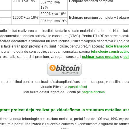
900€ +tva
19
%
Echipare standard completa
30€/mp +tva
19
%
3000€ +tva
19
%
1200€ +tva
19
%
Echipare premium completa + trotuare
p
30€/mp +tva
19
%
turile includ realizarea constructiei, fundatie si toate materialele aferente. Nu includ 
ude documentatia tehnica autorizatie construire (DTAC). Pentru PT+DE se percep cos
acarea decorativa a fatadelor nu este inclusa, utilizam vopsea decorativa culori dife
e si taxele transport provincie nu sunt incluse, pentru preturi accesati
Taxe transport 
ntru tehnologia de constructie, va rugam consultati pagina
tehnologie constructii 
a rosu, alb, standard si premium, va rugam consultati
echipari case metalice
si
ech
a pretului final pentru constructie / extraoptiuni / costuri de transport, va instiintam
virtuala Bitcoin la
cursul afisat
.
Mai multe detalii legate de Bitcoin pe
pagina oficiala
.
tare proiect deja realizat pe zidarie/lemn la structura metalica u
/lemn la noua tehnologie pe structura metalica, pretul fiind de 10
€+tva 19%/ mp co
ucturale pentru realizarea cu succes a conversiei (consultanta asigurata de arhitectii 