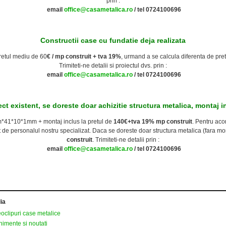
prin
:
email
office@casametalica.ro
/
tel 0724100696
Constructii case cu fundatie deja realizata
pretul mediu de 60
€ / mp construit + tva 19%
, urmand a se calcula diferenta de pret
Trimiteti-ne detalii si proiectul dvs. prin
:
email
office@casametalica.ro
/
tel 0724100696
ect existent, se doreste doar achizitie structura metalica, montaj i
m*41*10*1mm + montaj inclus la pretul de
140€+tva 19% mp construit
. Pentru aco
t de personalul nostru specializat. Daca se doreste doar structura metalica (fara mo
construit
.
Trimiteti-ne detalii prin
:
email
office@casametalica.ro
/
tel 0724100696
ia
oclipuri case metalice
imente si noutati