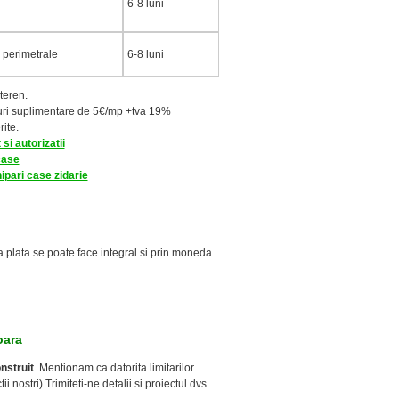
6-8 luni
 perimetrale
6-8 luni
teren.
turi suplimentare de 5€/mp +tva 19%
rite.
si autorizatii
case
ipari case zidarie
 ca plata se poate face integral si prin moneda
soara
nstruit
. Mentionam ca datorita limitarilor
nostri).Trimiteti-ne detalii si proiectul dvs.