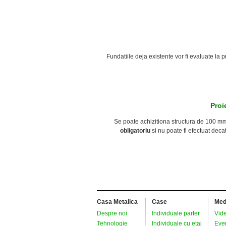
Fundatiile deja existente vor fi evaluate la 
Proi
Se poate achizitiona structura de 100 m
obligatoriu
si nu poate fi efectuat deca
Casa Metalica
Case
Med
Despre noi
Individuale parter
Vide
Tehnologie
Individuale cu etaj
Even