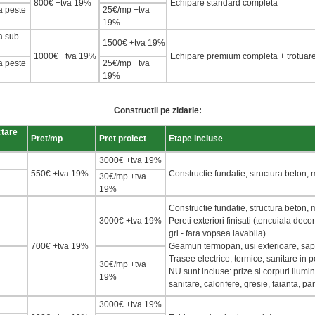
800€ +tva 19%
Echipare standard completa
a peste
25€/mp +tva
19%
a sub
1500€ +tva 19%
1000€ +tva 19%
Echipare premium completa + trotuare
a peste
25€/mp +tva
19%
Constructii pe zidarie:
ctare
Pret/mp
Pret proiect
Etape incluse
3000€ +tva
19
%
550€ +tva 19%
Constructie fundatie, structura beton
30€/mp +tva
19
%
Constructie fundatie, structura beton,
3000€ +tva
19
%
Pereti exteriori finisati (tencuiala decor
gri - fara vopsea lavabila)
700€ +tva
19
%
Geamuri termopan, usi exterioare, sap
Trasee electrice, termice, sanitare in p
30€/mp +tva
NU
sunt incluse: prize si corpuri ilum
19
%
sanitare, calorifere, gresie, faianta, pa
3000€ +tva
19
%