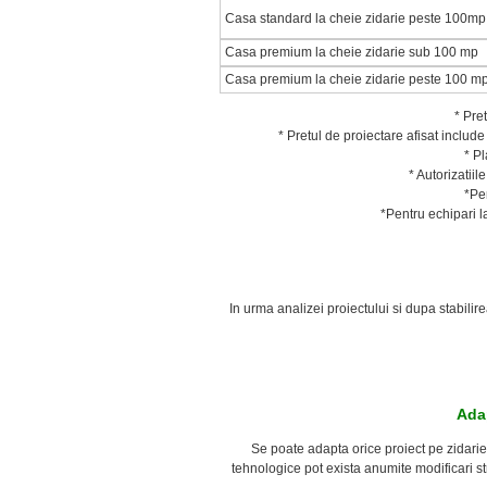
Casa standard la cheie zidarie peste 100mp
Casa premium la cheie zidarie sub 100 mp
Casa premium la cheie zidarie peste 100 m
* Pre
* Pretul de proiectare afisat incl
* Pl
* Autorizatiil
*
Pe
*
Pentru echipari l
In urma analizei proiectului si dupa stabilire
Adap
Se poate adapta orice proiect pe zidarie
tehnologice pot exista anumite modificari str