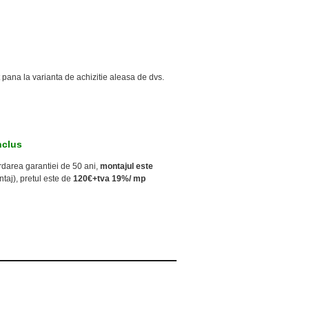
 pana la varianta de achizitie aleasa de dvs.
nclus
rdarea garantiei de 50 ani,
montajul este
ntaj),
pretul este de
120€+tva 19%/ mp