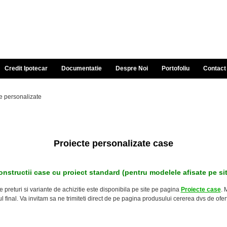
Credit Ipotecar
Documentatie
Despre Noi
Portofoliu
Contact
e personalizate
Proiecte personalizate case
onstructii case cu proiect standard (pentru modelele afisate pe sit
preturi si variante de achizitie este disponibila pe site pe pagina
Proiecte case
. 
ul final. Va invitam sa ne trimiteti direct de pe pagina produsului cererea dvs de ofert