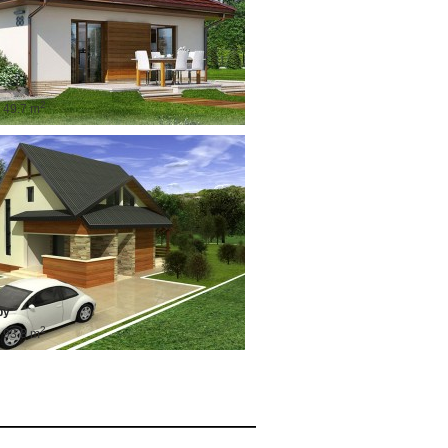
2
: 49.7 m
py
2
: 93.8 m