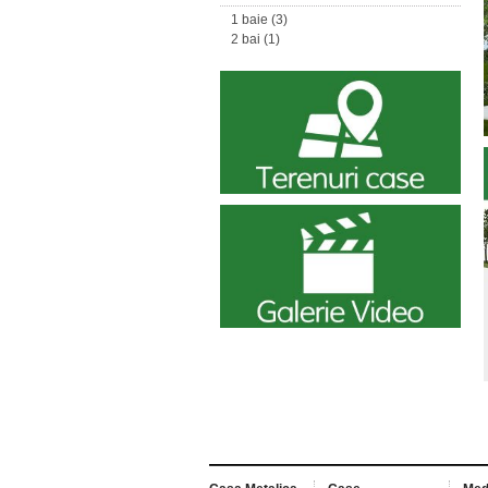
1 baie
(3)
2 bai
(1)