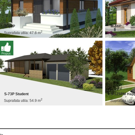
M-64P
M-66P
2
Suprafata utila: 47.8 m
Suprafata utila
S-73P Student
S-125PM Hap
2
Suprafata utila: 54.9 m
Suprafata utila