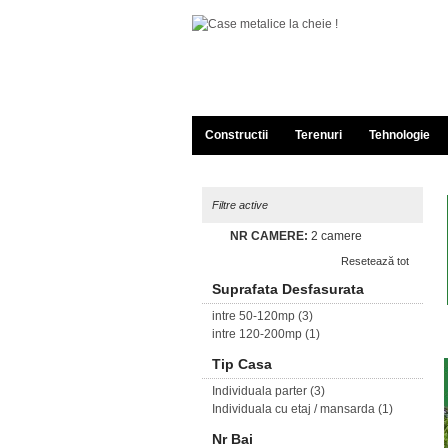
Constructii
Terenuri
Tehnologie
Filtre active
NR CAMERE:
2 camere
Resetează tot
Suprafata Desfasurata
intre 50-120mp
(3)
intre 120-200mp
(1)
Tip Casa
Individuala parter
(3)
Individuala cu etaj / mansarda
(1)
Nr Bai