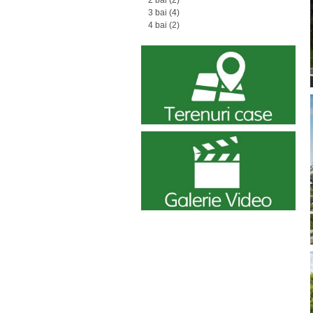
2 bai
(2)
3 bai
(4)
4 bai
(2)