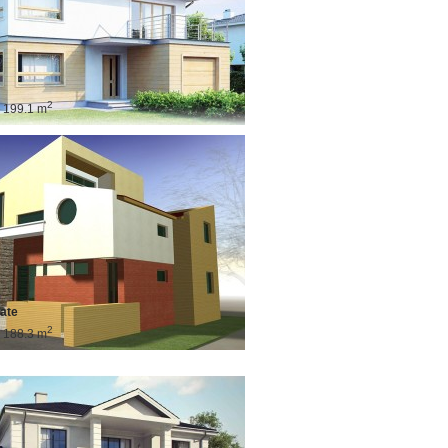
2
: 199.1 m
ate
2
: 188.3 m