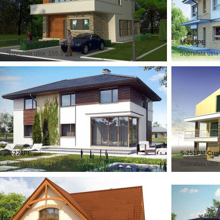
M-207PE Peridot
M-265PE
2
Suprafata utila: 155.3 m
Suprafata utila
A-224PE
S-251PM-Cupl
2
Suprafata utila: 167.8 m
Suprafata utila