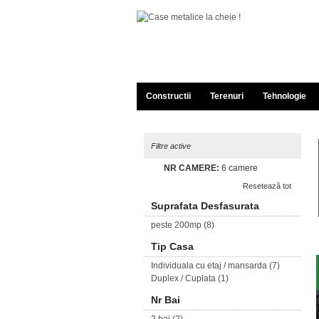
Constructii
Terenuri
Tehnologie
Filtre active
NR CAMERE:
6 camere
Resetează tot
Suprafata Desfasurata
peste 200mp
(8)
Tip Casa
Individuala cu etaj / mansarda
(7)
Duplex / Cuplata
(1)
Nr Bai