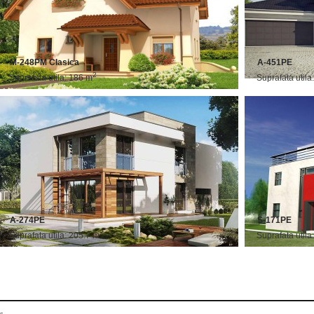
M-248PM Clasica
A-451PE
2
Suprafata utila: 186 m
Suprafata utila
A-274PE
S-171PE
2
Suprafata utila: 205.7 m
Suprafata utila