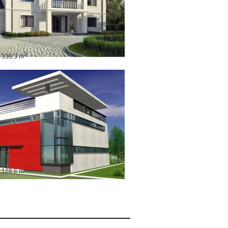
2
: 338.3 m
2
: 128.6 m