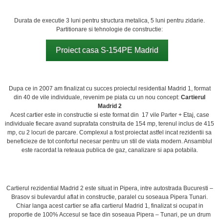
Durata de executie 3 luni pentru structura metalica, 5 luni pentru zidarie.
Partitionare si tehnologie de constructie:
Proiect casa S-154PE Madrid
Dupa ce in 2007 am finalizat cu succes proiectul residential Madrid 1, format
din 40 de vile individuale, revenim pe piata cu un nou concept:
Cartierul
Madrid 2
Acest cartier este in constructie si este format din 17 vile Parter + Etaj, case
individuale fiecare avand suprafata construita de 154 mp, terenul inclus de 415
mp, cu 2 locuri de parcare. Complexul a fost proiectat astfel incat rezidentii sa
beneficieze de tot confortul necesar pentru un stil de viata modern. Ansamblul
este racordat la reteaua publica de gaz, canalizare si apa potabila.
Cartierul rezidential Madrid 2 este situat in Pipera, intre autostrada Bucuresti –
Brasov si bulevardul aflat in constructie, paralel cu soseaua Pipera Tunari.
Chiar langa acest cartier se afla cartierul Madrid 1, finalizat si ocupat in
proportie de 100% Accesul se face din soseaua Pipera – Tunari, pe un drum