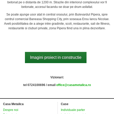
betonat pe o distanta de 1200 m. Strazile din interiorul complexului vor fi
betonate, accesul facandu-se doar pe drum asfaltat.
Se poate ajunge usor atat in central orasului, prin Bulevardul Pipera, spre
centrul comercial Baneasa Shopping City, prin soseaua Erou Iancu Nicolae.
Aveti posibilitatea de a alege intre gradinite, scoli, restaurante, sali de fitness,
restaurante si cluburi private, zona Pipera fiind una in plina dezvoltare.
Imagini proiect in constructie
Vizionari:
tel 0724100696 / email
office@casametalica.ro
Casa Metalica
Case
Despre noi
Individuale parter