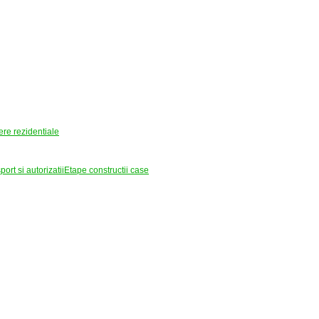
ere rezidentiale
ort si autorizatii
Etape constructii case