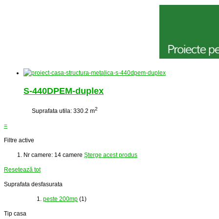
S-440DPEM-duplex
2
Suprafata utila: 330.2 m
=
Filtre active
Nr camere:
14 camere
Şterge acest produs
Resetează tot
Suprafata desfasurata
peste 200mp
(1)
Tip casa