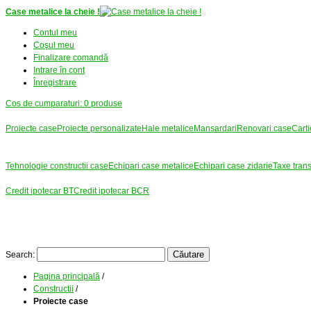
Case metalice la cheie !
Contul meu
Coşul meu
Finalizare comandă
Intrare în cont
Înregistrare
Cos de cumparaturi:
0
produse
Constructii
Proiecte case
Proiecte personalizate
Hale metalice
Mansardari
Renovari case
Carti
Terenuri
Tehnologie
Tehnologie constructii case
Echipari case metalice
Echipari case zidarie
Taxe transp
Credit ipotecar
Credit ipotecar BT
Credit ipotecar BCR
Documentatie
Despre noi
Portofoliu
Contact
Căutare
Search:
Pagina principală
/
Constructii
/
Proiecte case