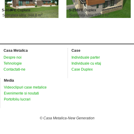
S-465PE Cuplate
S-296PE Duplex
2
2
Suprafata utila: 348.8 m
Suprafata utila: 222.0 m
Casa Metalica
Case
Despre noi
Individuale parter
Tehnologie
Individuale cu etaj
Contactati-ne
Case Duplex
Media
Videoclipuri case metalice
Evenimente si noutati
Portofoliu lucrari
© Casa Metalica-New Generation