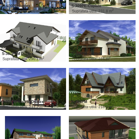
A-400PE-duplex
S-309PE-Cuplate
2
2
Suprafata utila: 300 m
Suprafata utila: 231.8 m
S-387PEM Duplex
S-288PM-Cuplate
2
2
Suprafata utila: 290.1 m
Suprafata utila: 216 m
S-308PE Madrid-Duplex
S-288PM
2
2
Suprafata utila: 231.2 m
Suprafata utila: 216.0 m