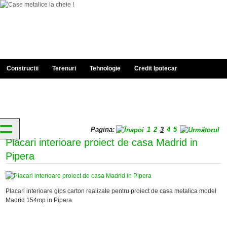
Constructii
Terenuri
Tehnologie
Credit Ipotecar
Documentatie
Despre Noi
Portofoliu
Contact
=
Pagina:
1
2
3
4
5
Placari interioare proiect de casa Madrid in
Pipera
Placari interioare gips carton realizate pentru proiect de casa metalica model
Madrid 154mp in Pipera